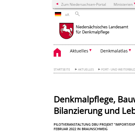
Zum Niedersachsen-Portal
Ministerien
A
A
Aktuelles
Denkmalatlas
STARTSEITE
AKTUELLES
FORT- UND WEITERBI
Denkmalpflege, Bauw
Bilanzierung und Le
PILOTVERANSTALTUNG DBU PROJEKT "IMPORT/EXP
FEBRUAR 2022 IN BRAUNSCHWEIG