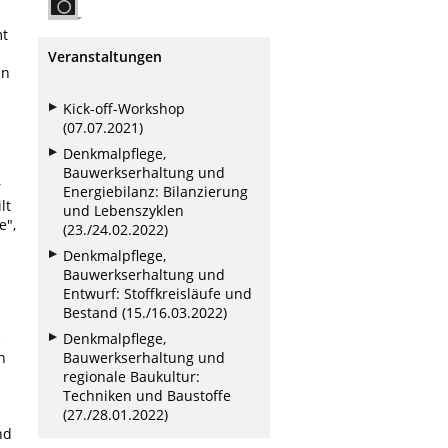
mt
Veranstaltungen
en
Kick-off-Workshop
(07.07.2021)
Denkmalpflege,
Bauwerkserhaltung und
r
Energiebilanz: Bilanzierung
lt
und Lebenszyklen
e",
(23./24.02.2022)
Denkmalpflege,
Bauwerkserhaltung und
Entwurf: Stoffkreisläufe und
Bestand (15./16.03.2022)
e
Denkmalpflege,
n
Bauwerkserhaltung und
regionale Baukultur:
Techniken und Baustoffe
(27./28.01.2022)
nd