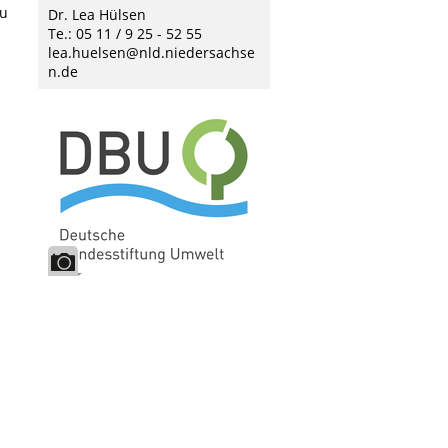
au
Dr. Lea Hülsen
Te.: 05 11 / 9 25 - 52 55
lea.huelsen@nld.niedersachse
n.de