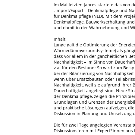
Im Mai letzten Jahres startete das von 
„Import/Export – Denkmalpflege und Na
für Denkmalpflege (NLD). Mit dem Projek
Denkmalpflege, Bauwerkserhaltung und R
und damit in der Wahrnehmung und Wi
Inhalt:
Lange galt die Optimierung der Energie
Wärmedämmverbundsysteme) als gängiger
dass vor allem in der ganzheitlichen B
Nachhaltigkeit – im Sinne von Dauerhafti
v.a. für den Bestand: So wird zum Beisp
bei der Bilanzierung von Nachhaltigkeit
wenn über Ersatzbauten oder Teilabrisse
Nachhaltigkeit, weil sie aufgrund ihre
Dauerhaftigkeit angelegt sind. Neue Strat
der Denkmalpflege, zeigen die Prinzipien
Grundlagen und Grenzen der Energiebi
und praktische Lösungen aufzeigen, die
Diskussion in Planung und Umsetzung of
Die für zwei Tage angelegten Veranstal
Diskussionsforen mit Expert*innen aus D