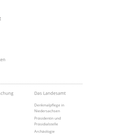
e
ken
schung
Das Landesamt
Denkmalpflege in
Niedersachsen
Präsidentin und
Präsidialstelle
Archäologie