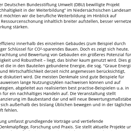
der Deutschen Bundesstiftung Umwelt (DBU) bewilligte Projekt
chhaltigkeit in der Weiterbildung“ im Niedersächsischen Landesa
t möchten wir die berufliche Weiterbildung im Hinblick auf
essourcenschonung inhaltlich breiter aufstellen, besser vernetz
rkung stärken.
effizienz innerhalb des einzelnen Gebäudes (zum Beispiel durch
 Schlüssel für CO²-sparendes Bauen. Doch es zeigt sich heute,
etrachtung und Bewertung von Gebäuden ein größeres Potenzial fü
gkeit und Robustheit – liegt, das bisher kaum genutzt wird. Dies gi
iel die in den Bauteilen gebundene Energie, die sog. "Graue Energi
 und Wirtschaftlichkeit derzeit nicht angemessen berücksichtigt,
 diskutiert wird. Die meisten Denkmale sind gute Beispiele für
r Bauweisen lange Nutzungszyklen nachweisen können und auf
egien, abgeleitet aus realisierten best practise-Beispielen u.a. in
 für ein nachhaltiges Handeln auf. Die Veranstaltung stellt
lanzierung im Baubestand dar und will neue Bewertungsmaßstäb
 sich außerhalb des bislang Üblichen bewegen und in der tägliche
t fehlen.
tung umfasst grundlegende Vorträge und vertiefende
enkmalpflege, Forschung und Praxis. Sie stellt aktuelle Projekte u