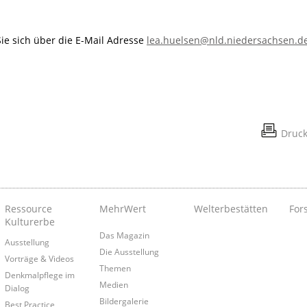
ie sich über die E-Mail Adresse
lea.huelsen@nld.niedersachsen.d
Druc
Ressource
MehrWert
Welterbestätten
For
Kulturerbe
Das Magazin
Ausstellung
Die Ausstellung
Vorträge & Videos
Themen
Denkmalpflege im
Medien
Dialog
Bildergalerie
Best Practice