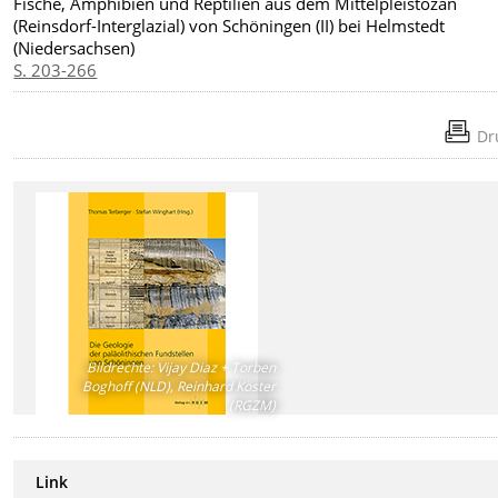
Fische, Amphibien und Reptilien aus dem Mittelpleistozän
(Reinsdorf-Interglazial) von Schöningen (II) bei Helmstedt
(Niedersachsen)
S. 203-266
Dr
Bildrechte
:
Vijay Diaz + Torben
Boghoff (NLD), Reinhard Köster
(RGZM)
Link