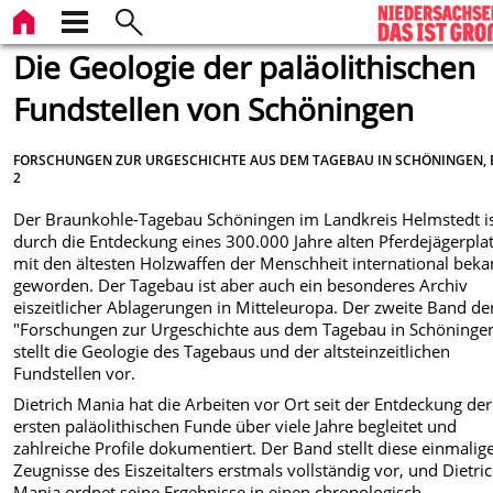
Die Geologie der paläolithischen
Fundstellen von Schöningen
FORSCHUNGEN ZUR URGESCHICHTE AUS DEM TAGEBAU IN SCHÖNINGEN,
2
Der Braunkohle-Tagebau Schöningen im Landkreis Helmstedt i
durch die Entdeckung eines 300.000 Jahre alten Pferdejägerpla
mit den ältesten Holzwaffen der Menschheit international beka
geworden. Der Tagebau ist aber auch ein besonderes Archiv
eiszeitlicher Ablagerungen in Mitteleuropa. Der zweite Band de
"Forschungen zur Urgeschichte aus dem Tagebau in Schöninge
stellt die Geologie des Tagebaus und der altsteinzeitlichen
Fundstellen vor.
Dietrich Mania hat die Arbeiten vor Ort seit der Entdeckung der
ersten paläolithischen Funde über viele Jahre begleitet und
zahlreiche Profile dokumentiert. Der Band stellt diese einmalig
Zeugnisse des Eiszeitalters erstmals vollständig vor, und Dietri
Mania ordnet seine Ergebnisse in einen chronologisch-