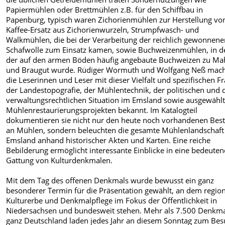
Papiermühlen oder Brettmühlen z.B. für den Schiffbau in
Papenburg, typisch waren Zichorienmühlen zur Herstellung vo
Kaffee-Ersatz aus Zichorienwurzeln, Strumpfwasch- und
Walkmühlen, die bei der Verarbeitung der reichlich gewonnen
Schafwolle zum Einsatz kamen, sowie Buchweizenmühlen, in 
der auf den armen Böden häufig angebaute Buchweizen zu Ma
und Braugut wurde. Rüdiger Wormuth und Wolfgang Neß mac
die Leserinnen und Leser mit dieser Vielfalt und spezifischen F
der Landestopografie, der Mühlentechnik, der politischen und 
verwaltungsrechtlichen Situation im Emsland sowie ausgewähl
Mühlenrestaurierungsprojekten bekannt. Im Katalogteil
dokumentieren sie nicht nur den heute noch vorhandenen Bes
an Mühlen, sondern beleuchten die gesamte Mühlenlandschaft
Emsland anhand historischer Akten und Karten. Eine reiche
Bebilderung ermöglicht interessante Einblicke in eine bedeute
Gattung von Kulturdenkmalen.
Mit dem Tag des offenen Denkmals wurde bewusst ein ganz
besonderer Termin für die Präsentation gewählt, an dem regio
Kulturerbe und Denkmalpflege im Fokus der Öffentlichkeit in
Niedersachsen und bundesweit stehen. Mehr als 7.500 Denkma
ganz Deutschland laden jedes Jahr an diesem Sonntag zum Be