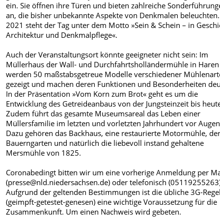
ein. Sie öffnen ihre Türen und bieten zahlreiche Sonderführun
an, die bisher unbekannte Aspekte von Denkmalen beleuchten.
2021 steht der Tag unter dem Motto »Sein & Schein – in Geschi
Architektur und Denkmalpflege«.
Auch der Veranstaltungsort könnte geeigneter nicht sein: Im
Müllerhaus der Wall- und Durchfahrtsholländermühle in Haren
werden 50 maßstabsgetreue Modelle verschiedener Mühlenar
gezeigt und machen deren Funktionen und Besonderheiten deut
In der Präsentation »Vom Korn zum Brot« geht es um die
Entwicklung des Getreideanbaus von der Jungsteinzeit bis heut
Zudem führt das gesamte Museumsareal das Leben einer
Müllersfamilie im letzten und vorletzten Jahrhundert vor Augen
Dazu gehören das Backhaus, eine restaurierte Motormühle, de
Bauerngarten und natürlich die liebevoll instand gehaltene
Mersmühle von 1825.
Coronabedingt bitten wir um eine vorherige Anmeldung per Ma
(presse@nld.niedersachsen.de) oder telefonisch (05119255263)
Aufgrund der geltenden Bestimmungen ist die übliche 3G-Rege
(geimpft-getestet-genesen) eine wichtige Voraussetzung für die
Zusammenkunft. Um einen Nachweis wird gebeten.