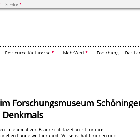
Service
Suchen
Ressource Kulturerbe
MehrWert
Forschung
Das La
 im Forschungsmuseum Schöninge
n Denkmals
en im ehemaligen Braunkohletagebau ist für ihre
ionellen Funde weltberühmt. Wissenschaftlerinnen und