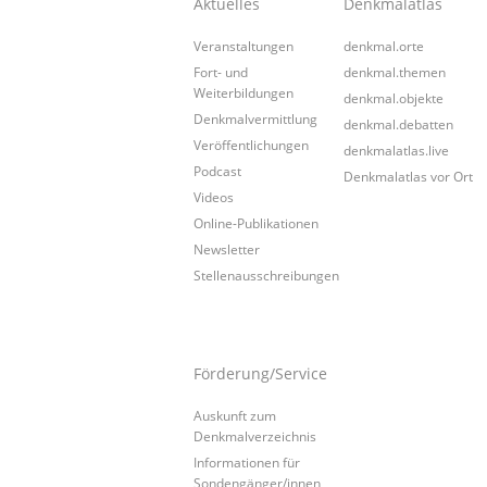
Aktuelles
Denkmalatlas
Veranstaltungen
denkmal.orte
Fort- und
denkmal.themen
Weiterbildungen
denkmal.objekte
Denkmalvermittlung
denkmal.debatten
Veröffentlichungen
denkmalatlas.live
Podcast
Denkmalatlas vor Ort
Videos
Online-Publikationen
Newsletter
Stellenausschreibungen
Förderung/Service
Auskunft zum
Denkmalverzeichnis
Informationen für
Sondengänger/innen