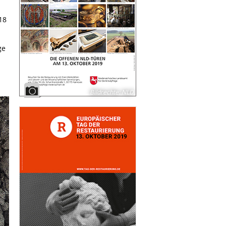
18
ge
Bildrechte
:
NLD