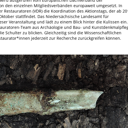
g wird ausgerufen vom Europäischen Dachverband der
von den einzelnen Mitgliedsverbänden europaweit umgesetzt. In
Restauratoren (VDR) die Koordination des Aktionstags, der ab 20
 Oktober stattfindet. Das Niedersächsische Landesamt für
eser Veranstaltung und lädt zu einem Blick hinter die Kulissen ein.
stauratoren-Team aus Archäologie und Bau- und Kunstdenkmalpfle
e Schulter zu blicken. Gleichzeitig sind die Wissenschaftlichen
taurator*innen jederzeit zur Recherche zurückgreifen können.