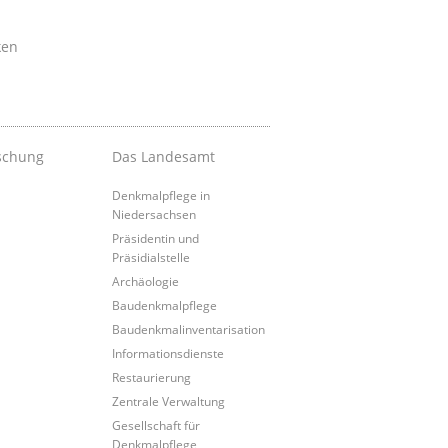
ken
schung
Das Landesamt
Denkmalpflege in
Niedersachsen
Präsidentin und
Präsidialstelle
Archäologie
Baudenkmalpflege
Baudenkmalinventarisation
Informationsdienste
Restaurierung
Zentrale Verwaltung
Gesellschaft für
Denkmalpflege