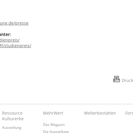
tung.de/presse
unter:
dienpreis/
ft/studienpreis/
Druc
Ressource
MehrWert
Welterbestätten
For
Kulturerbe
Das Magazin
Ausstellung
Die Ausstellung