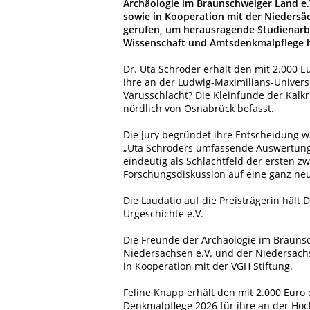
Archäologie im Braunschweiger Land e.
sowie in Kooperation mit der Niedersä
gerufen, um herausragende Studienarbe
Wissenschaft und Amtsdenkmalpflege h
Dr. Uta Schröder erhält den mit 2.000 E
ihre an der Ludwig-Maximilians-Univers
Varusschlacht? Die Kleinfunde der Kalk
nördlich von Osnabrück befasst.
Die Jury begründet ihre Entscheidung wi
„Uta Schröders umfassende Auswertung 
eindeutig als Schlachtfeld der ersten zw
Forschungsdiskussion auf eine ganz neu
Die Laudatio auf die Preisträgerin häl
Urgeschichte e.V.
Die Freunde der Archäologie im Braunsc
Niedersachsen e.V. und der Niedersächs
in Kooperation mit der VGH Stiftung.
Feline Knapp erhält den mit 2.000 Euro
Denkmalpflege 2026 für ihre an der Ho