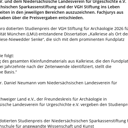
V. und dem Niedersächsische Landesverein für Urgeschichte e.V.
chsischen Sparkassenstiftung und der VGH Stiftung ins Leben
iten in den jeweiligen Bereichen auszuzeichnen. Fachjurys aus
aben über die Preisvergaben entschieden.
uro dotierten Studienpreis der VGH Stiftung für Archäologie 2026 f
ität München (LMU) entstandene Dissertation „Kalkriese als Ort de
riese-Niewedder Senke“, die sich mit dem prominenten Fundplatz
e folgt:
des gesamten Kleinfundmaterials aus Kalkriese, die den Fundpla
ei Jahrzehnte nach der Zeitenwende identifiziert, stellt die
e Basis.“
t Dr. Daniel Neumann vom Niedersächsischen Landesverein für
hweiger Land e.V., der Freundeskreis für Archäologie in
ische Landesverein für Urgeschichte e.V. vergeben den Studienpr
 dotierten Studienpreis der Niedersächsischen Sparkassenstiftung 
chschule für angewandte Wissenschaft und Kunst