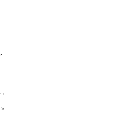
ür
r
tz
eis
für