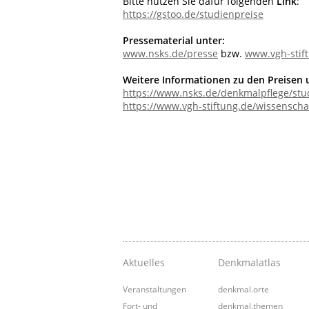
Bitte nutzen Sie dafür folgenden
Link
:
https://gstoo.de/studienpreise
Pressematerial unter:
www.nsks.de/presse
bzw.
www.vgh-stif
Weitere Informationen zu den Preisen 
https://www.nsks.de/denkmalpflege/stu
https://www.vgh-stiftung.de/wissenscha
Aktuelles
Denkmalatlas
Veranstaltungen
denkmal.orte
Fort- und
denkmal.themen