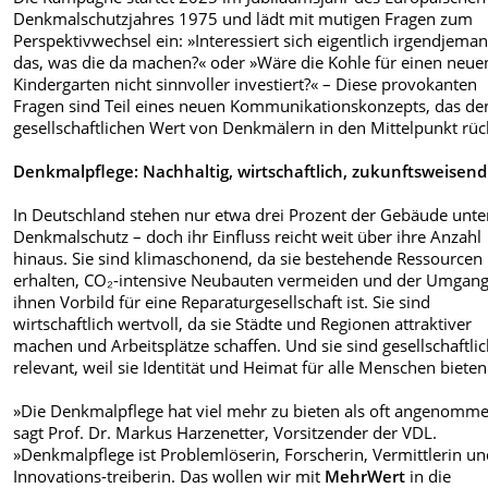
Denkmalschutzjahres 1975 und lädt mit mutigen Fragen zum
Perspektivwechsel ein: »Interessiert sich eigentlich irgendjeman
das, was die da machen?« oder »Wäre die Kohle für einen neue
Kindergarten nicht sinnvoller investiert?« – Diese provokanten
Fragen sind Teil eines neuen Kommunikationskonzepts, das de
gesellschaftlichen Wert von Denkmälern in den Mittelpunkt rüc
Denkmalpflege: Nachhaltig, wirtschaftlich, zukunftsweisend
In Deutschland stehen nur etwa drei Prozent der Gebäude unte
Denkmalschutz – doch ihr Einfluss reicht weit über ihre Anzahl
hinaus. Sie sind klimaschonend, da sie bestehende Ressourcen
erhalten, CO₂-intensive Neubauten vermeiden und der Umgang
ihnen Vorbild für eine Reparaturgesellschaft ist. Sie sind
wirtschaftlich wertvoll, da sie Städte und Regionen attraktiver
machen und Arbeitsplätze schaffen. Und sie sind gesellschaftli
relevant, weil sie Identität und Heimat für alle Menschen bieten
»Die Denkmalpflege hat viel mehr zu bieten als oft angenomme
sagt Prof. Dr. Markus Harzenetter, Vorsitzender der VDL.
»Denkmalpflege ist Problemlöserin, Forscherin, Vermittlerin u
Innovations-treiberin. Das wollen wir mit
MehrWert
in die