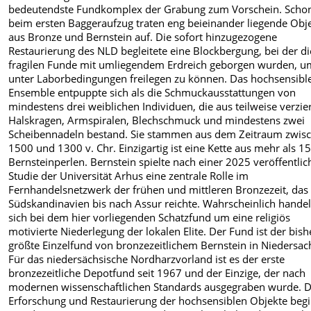
bedeutendste Fundkomplex der Grabung zum Vorschein. Scho
beim ersten Baggeraufzug traten eng beieinander liegende Obj
aus Bronze und Bernstein auf. Die sofort hinzugezogene
Restaurierung des NLD begleitete eine Blockbergung, bei der di
fragilen Funde mit umliegendem Erdreich geborgen wurden, u
unter Laborbedingungen freilegen zu können. Das hochsensibl
Ensemble entpuppte sich als die Schmuckausstattungen von
mindestens drei weiblichen Individuen, die aus teilweise verzie
Halskragen, Armspiralen, Blechschmuck und mindestens zwei
Scheibennadeln bestand. Sie stammen aus dem Zeitraum zwis
1500 und 1300 v. Chr. Einzigartig ist eine Kette aus mehr als 1
Bernsteinperlen. Bernstein spielte nach einer 2025 veröffentlic
Studie der Universität Arhus eine zentrale Rolle im
Fernhandelsnetzwerk der frühen und mittleren Bronzezeit, das
Südskandinavien bis nach Assur reichte. Wahrscheinlich handel
sich bei dem hier vorliegenden Schatzfund um eine religiös
motivierte Niederlegung der lokalen Elite. Der Fund ist der bish
größte Einzelfund von bronzezeitlichem Bernstein in Niedersac
Für das niedersächsische Nordharzvorland ist es der erste
bronzezeitliche Depotfund seit 1967 und der Einzige, der nach
modernen wissenschaftlichen Standards ausgegraben wurde. D
Erforschung und Restaurierung der hochsensiblen Objekte beg