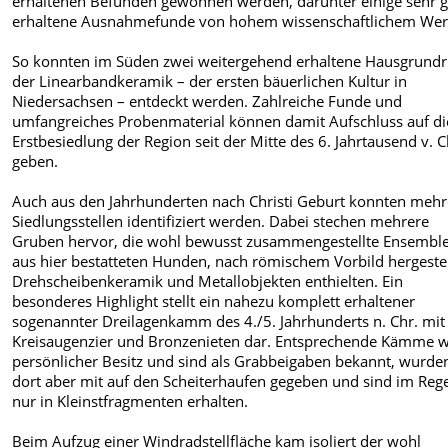
erhaltenen Befunden gewonnen werden, darunter einige sehr g
erhaltene Ausnahmefunde von hohem wissenschaftlichem Wer
So konnten im Süden zwei weitergehend erhaltene Hausgrundr
der Linearbandkeramik – der ersten bäuerlichen Kultur in
Niedersachsen – entdeckt werden. Zahlreiche Funde und
umfangreiches Probenmaterial können damit Aufschluss auf di
Erstbesiedlung der Region seit der Mitte des 6. Jahrtausend v. C
geben.
Auch aus den Jahrhunderten nach Christi Geburt konnten mehr
Siedlungsstellen identifiziert werden. Dabei stechen mehrere
Gruben hervor, die wohl bewusst zusammengestellte Ensembl
aus hier bestatteten Hunden, nach römischem Vorbild hergestel
Drehscheibenkeramik und Metallobjekten enthielten. Ein
besonderes Highlight stellt ein nahezu komplett erhaltener
sogenannter Dreilagenkamm des 4./5. Jahrhunderts n. Chr. mit
Kreisaugenzier und Bronzenieten dar. Entsprechende Kämme 
persönlicher Besitz und sind als Grabbeigaben bekannt, wurde
dort aber mit auf den Scheiterhaufen gegeben und sind im Rege
nur in Kleinstfragmenten erhalten.
Beim Aufzug einer Windradstellfläche kam isoliert der wohl