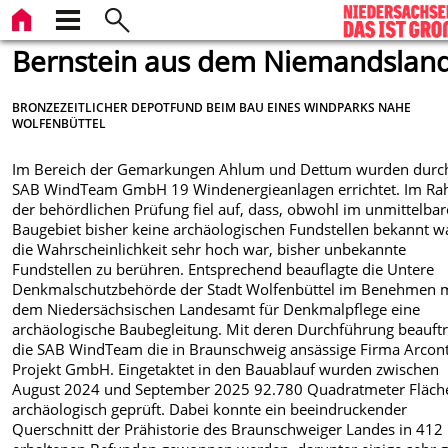
Bernstein aus dem Niemandslan
BRONZEZEITLICHER DEPOTFUND BEIM BAU EINES WINDPARKS NAHE
WOLFENBÜTTEL
Im Bereich der Gemarkungen Ahlum und Dettum wurden durch
SAB WindTeam GmbH 19 Windenergieanlagen errichtet. Im R
der behördlichen Prüfung fiel auf, dass, obwohl im unmittelba
Baugebiet bisher keine archäologischen Fundstellen bekannt w
die Wahrscheinlichkeit sehr hoch war, bisher unbekannte
Fundstellen zu berühren. Entsprechend beauflagte die Untere
Denkmalschutzbehörde der Stadt Wolfenbüttel im Benehmen 
dem Niedersächsischen Landesamt für Denkmalpflege eine
archäologische Baubegleitung. Mit deren Durchführung beauft
die SAB WindTeam die in Braunschweig ansässige Firma Arcon
Projekt GmbH. Eingetaktet in den Bauablauf wurden zwischen
August 2024 und September 2025 92.780 Quadratmeter Fläch
archäologisch geprüft. Dabei konnte ein beeindruckender
Querschnitt der Prähistorie des Braunschweiger Landes in 412