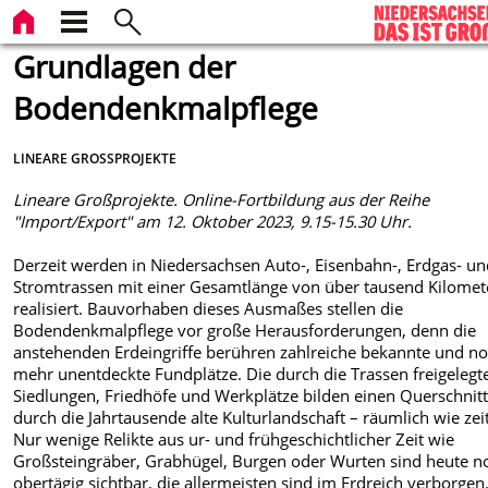
Grundlagen der
Bodendenkmalpflege
LINEARE GROSSPROJEKTE
Lineare Großprojekte. Online-Fortbildung aus der Reihe
"Import/Export" am 12. Oktober 2023, 9.15-15.30 Uhr.
Derzeit werden in Niedersachsen Auto-, Eisenbahn-, Erdgas- u
Stromtrassen mit einer Gesamtlänge von über tausend Kilomet
realisiert. Bauvorhaben dieses Ausmaßes stellen die
Bodendenkmalpflege vor große Herausforderungen, denn die
anstehenden Erdeingriffe berühren zahlreiche bekannte und n
mehr unentdeckte Fundplätze. Die durch die Trassen freigelegt
Siedlungen, Friedhöfe und Werkplätze bilden einen Querschnit
durch die Jahrtausende alte Kulturlandschaft – räumlich wie zeit
Nur wenige Relikte aus ur- und frühgeschichtlicher Zeit wie
Großsteingräber, Grabhügel, Burgen oder Wurten sind heute n
obertägig sichtbar, die allermeisten sind im Erdreich verborgen.