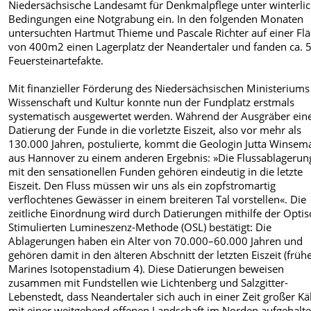
Niedersächsische Landesamt für Denkmalpflege unter winterli
Bedingungen eine Notgrabung ein. In den folgenden Monaten
untersuchten Hartmut Thieme und Pascale Richter auf einer Fl
von 400m2 einen Lagerplatz der Neandertaler und fanden ca. 
Feuersteinartefakte.
Mit finanzieller Förderung des Niedersächsischen Ministeriums
Wissenschaft und Kultur konnte nun der Fundplatz erstmals
systematisch ausgewertet werden. Während der Ausgräber ein
Datierung der Funde in die vorletzte Eiszeit, also vor mehr als
130.000 Jahren, postulierte, kommt die Geologin Jutta Winse
aus Hannover zu einem anderen Ergebnis: »Die Flussablageru
mit den sensationellen Funden gehören eindeutig in die letzte
Eiszeit. Den Fluss müssen wir uns als ein zopfstromartig
verflochtenes Gewässer in einem breiteren Tal vorstellen«. Die
zeitliche Einordnung wird durch Datierungen mithilfe der Optis
Stimulierten Lumineszenz-Methode (OSL) bestätigt: Die
Ablagerungen haben ein Alter von 70.000–60.000 Jahren und
gehören damit in den älteren Abschnitt der letzten Eiszeit (früh
Marines Isotopenstadium 4). Diese Datierungen beweisen
zusammen mit Fundstellen wie Lichtenberg und Salzgitter-
Lebenstedt, dass Neandertaler sich auch in einer Zeit großer Kä
mit einer weitgehend offenen Landschaft im Norden aufgehalt